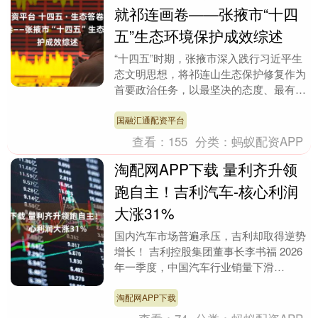
就祁连画卷——张掖市“十四
五”生态环境保护成效综述
“十四五”时期，张掖市深入践行习近平生
态文明思想，将祁连山生态保护修复作为
首要政治任务，以最坚决的态度、最有力
的举措推进问题整改、系统治理、长效管
护，实现了生态....
国融汇通配资平台
查看：
155
分类：
蚂蚁配资APP
淘配网APP下载 量利齐升领
跑自主！吉利汽车-核心利润
大涨31%
国内汽车市场普遍承压，吉利却取得逆势
增长！ 吉利控股集团董事长李书福 2026
年一季度，中国汽车行业销量下滑
5.6%，吉利汽车表现出色，实现营收、
利润双增长，核....
淘配网APP下载