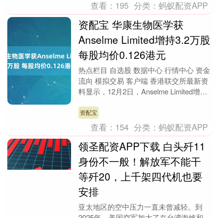
查看：
195
分类：
蚂蚁配资APP
资配宝 华康生物医学获
Anselme Limited增持3.2万股
每股均价0.126港元
热点栏目 自选股 数据中心 行情中心 资金
流向 模拟交易 客户端 香港联交所最新资
料显示，12月2日，Anselme Limited增持
华康生物医学（08622....
资配宝
查看：
154
分类：
蚂蚁配资APP
领圣配资APP下载 白头歼11
身份不一般！解放军不能干
等歼20，上千架四代机也要
安排
亚太地区的空中压力一直未曾减轻。到
2025年，美国空军加大了在台湾海峡和