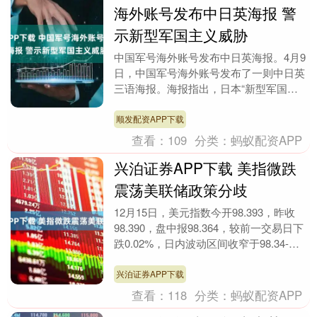
海外账号发布中日英海报 警
示新型军国主义威胁
中国军号海外账号发布中日英海报。4月9
日，中国军号海外账号发布了一则中日英
三语海报。海报指出，日本“新型军国主
义”正在形成并带来隐患，“恶虎”出笼不仅
会祸害周边....
顺发配资APP下载
查看：
109
分类：
蚂蚁配资APP
兴泊证券APP下载 美指微跌
震荡美联储政策分歧
12月15日，美元指数今开98.393，昨收
98.390，盘中报98.364，较前一交易日下
跌0.02%，日内波动区间收窄于98.34-
98.478，整体呈现窄....
兴泊证券APP下载
查看：
118
分类：
蚂蚁配资APP