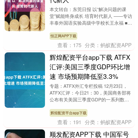
本文转自：东莞日报 以“解决问题的课
堂”赋能终身成长 培育时代新人 ——专访
丰泰外国语实验高级中学校长王永福 ■丰
泰外国语实验高级中学校长王永福 ■“解
决问题的....
恒正网APP下载
查看：
175
分类：
蚂蚁配资APP
辉煌配资平台app下载 ATFX
汇评:美国三季度GDP环比增
速 市场预期降低至3.3%
专题：ATFX外汇专栏投稿 12月23日，
ATFX汇评：今日21：30，美国商务部将
公布有关美国三季度GDP的一系列数
据，其中最受市场关注的是三季度GDP
年化季....
辉煌配资平台app下载
查看：
191
分类：
蚂蚁配资APP
顺发配资APP下载 中国军号