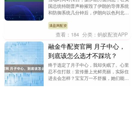
国总统特朗普声称摧毁了伊朗的导弹系统
和防御系统几分钟后，伊朗向以色列北部
发射了导弹。....
满盈网配资
查看：
184
分类：
蚂蚁配资APP
融金牛配资官网 月子中心，
到底该怎么选才不踩坑？
终于选定了月子中心，我却失眠了。心里
忍不住打鼓：宣传册上光鲜亮丽，实际住
进去会怎样？宝宝万一不舒服，她们能专
业应对吗？所谓的“专业护理”，到底有多
专业？ 相信很....
融金牛配资官网
查看：
139
分类：
蚂蚁配资APP
佰亿配资平台 打造城市奢旅
新地标，越秀商管又一重大
项目启幕……