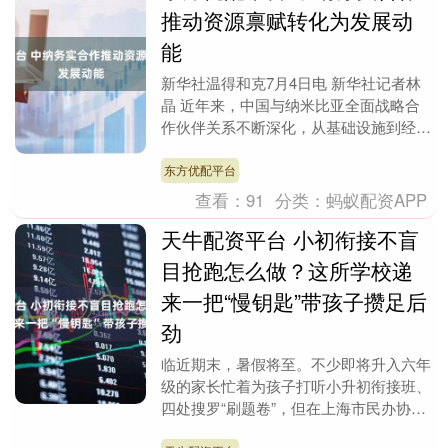
推动资源禀赋转化为发展动
能
新华社温得和克7月4日电 新华社记者林
晶 近年来，中国与纳米比亚全面战略合
作伙伴关系不断深化，从基础设施到经贸
合作，从绿色能源到人文交流，一系列中
纳务实合作渗入....
东方优配平台
查看：
91
分类：
蚂蚁配资APP
天牛配资平台 小初衔接不盲
目抢跑怎么做？这所学校递
来一把“慢钥匙”带孩子攒足后
劲
临近期末，暑假将至。不少即将升入六年
级的家长忙着为孩子打听小升初衔接班、
四处搜罗“刷题卷”，但在上海市民办协和
双语尚音学校的先锋班里一派笃定。面对