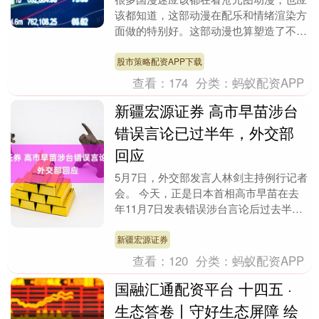
该都知道，这部动漫在配乐和情绪渲染方
面做的特别好。这部动漫也算塑造了不少
人物，就算是配角，在这部动漫里面也能
大放光彩。 如今....
股市策略配资APP下载
查看：
174
分类：
蚂蚁配资APP
新疆宏源证券 高市早苗涉台
错误言论已过半年，外交部
回应
5月7日，外交部发言人林剑主持例行记者
会。 今天，正是日本首相高市早苗在去
年11月7日发表错误涉台言论后过去半
年。东京电视台记者在会上就此事提问，
中方对此有何评....
新疆宏源证券
查看：
120
分类：
蚂蚁配资APP
国融汇通配资平台 十四五 ·
生态答卷丨守好生态屏障 绘