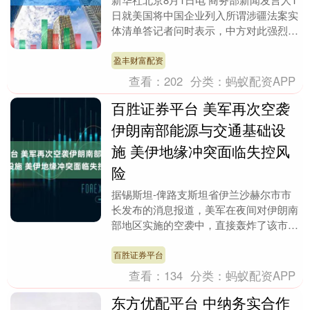
日就美国将中国企业列入所谓涉疆法案实
体清单答记者问时表示，中方对此强烈谴
责，坚决反对。中方将采取必要措施，坚
决维护中国企....
盈丰财富配资
查看：
202
分类：
蚂蚁配资APP
百胜证券平台 美军再次空袭
伊朗南部能源与交通基础设
施 美伊地缘冲突面临失控风
险
据锡斯坦-俾路支斯坦省伊兰沙赫尔市市
长发布的消息报道，美军在夜间对伊朗南
部地区实施的空袭中，直接轰炸了该市的
一座发电站和一座机场，导致两处基础设
施严重受损。据悉....
百胜证券平台
查看：
134
分类：
蚂蚁配资APP
东方优配平台 中纳务实合作