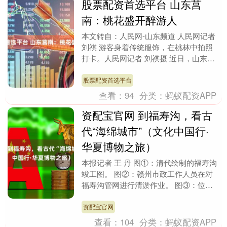
股票配资首选平台 山东莒
南：桃花盛开醉游人
本文转自：人民网-山东频道 人民网记者
刘祺 游客身着传统服饰，在桃林中拍照
打卡。人民网记者 刘祺摄 近日，山东省
莒南县坊前镇大嵯峨村漫山桃花竞相绽
放，如云似霞....
股票配资首选平台
查看：
94
分类：
蚂蚁配资APP
资配宝官网 到福寿沟，看古
代“海绵城市”（文化中国行·
华夏博物之旅）
本报记者 王 丹 图①：清代绘制的福寿沟
竣工图。 图②：赣州市政工作人员在对
福寿沟管网进行清淤作业。 图③：位于
赣州古城灶儿巷的集水箅子，集水箅子可
以阻挡树枝、....
资配宝官网
查看：
104
分类：
蚂蚁配资APP