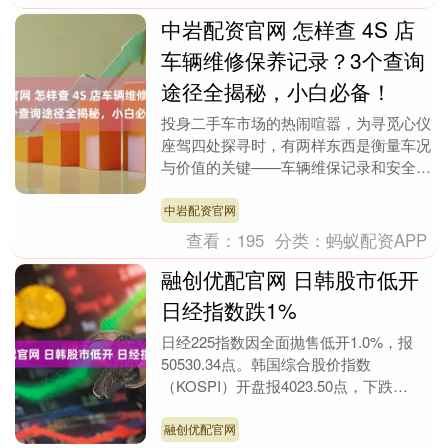
中岩配资官网 怎样查 4S 店
车辆维修保养记录？3个查询
途径全揭秘，小白必备！
投身二手车市场的热闹喧嚣，为寻觅心仪
座驾四处探寻时，有两样东西是衡量车况
与价值的关键——车辆维保记录和安全装
置正确使用。前者是指引你避开“车况陷
阱”的核心线索，....
中岩配资官网
查看：
195
分类：
蚂蚁配资APP
融创优配官网 日韩股市低开
日经指数跌1%
日经225指数因全面抛售低开1.0%，报
50530.34点。韩国综合股价指数
（KOSPI）开盘报4023.50点，下跌
0.1%。 海量资讯、精准解读，尽在新浪
财....
融创优配官网