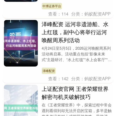
书》，因涉嫌信息披露违法违规，证监会
决定对公司及韦清文....
中博证券平台
查看：
114
分类：
蚂蚁配资APP
泽峰配资 运河非遗游船、水
上红毯，副中心将举行运河
唤醒周系列活动
4月24日至5月5日，2026运河唤醒周系列
活动将启幕。活动重点包括“影像未来
式”主题研讨、“水上红毯”“水上会客厅”“电
影视效荣耀时刻”四大特色板块，策划漕
运....
泽峰配资
查看：
142
分类：
蚂蚁配资APP
上证配资官网 王者荣耀世界
解密与机关破解技巧
在《王者荣耀世界》中，探索过程中常会
遇到看得到却无法开启的宝箱，多半是触