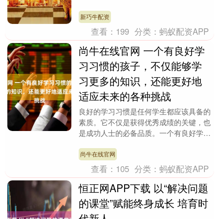
小。花旗给予其“中性”评级，目标价90美
元。....
新巧牛配资
查看：
199
分类：
蚂蚁配资APP
尚牛在线官网 一个有良好学
习习惯的孩子，不仅能够学
习更多的知识，还能更好地
适应未来的各种挑战
良好的学习习惯是任何学生都应该具备的
素质。它不仅是获得优秀成绩的关键，也
是成功人士的必备品质。一个有良好学习
习惯的孩子，不仅能够学习更多的知识，
还能更好地适应未....
尚牛在线官网
查看：
105
分类：
蚂蚁配资APP
恒正网APP下载 以“解决问题
的课堂”赋能终身成长 培育时
代新人