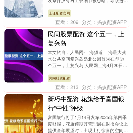
发条件没有对上或细节被忽略，导致进度
反复受阻，如果没有理清关键逻辑就难以
顺利推进，下面整....
上证配资官网
查看：
209
分类：
蚂蚁配资APP
民间股票配资 这个五一，上
复兴岛
本文转自：人民网-上海频道 上海最大滨
水公共空间复兴岛岛北公园首秀在即 这
个五一，上复兴岛 人民网上海4月20日电
（记者董志雯）杨浦滨江再添城市新地
标。五一期....
民间股票配资
查看：
213
分类：
蚂蚁配资APP
新巧牛配资 花旗给予富国银
行“中性”评级
富国银行将于1月14日发布2025年第四季
度财报，花旗预期其管理层在财报会议上
提供全年展望时，出现上行惊喜的空间很