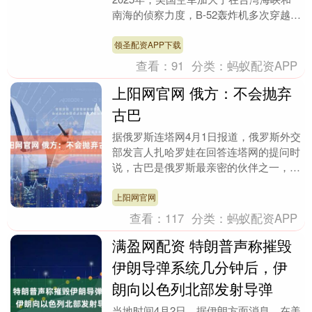
南海的侦察力度，B-52轰炸机多次穿越台
湾海峡的中线，而E-3预警机则全程监控
中国的反应....
领圣配资APP下载
查看：
91
分类：
蚂蚁配资APP
上阳网官网 俄方：不会抛弃
古巴
据俄罗斯连塔网4月1日报道，俄罗斯外交
部发言人扎哈罗娃在回答连塔网的提问时
说，古巴是俄罗斯最亲密的伙伴之一，因
此莫斯科不会抛弃它。 报道称，扎哈罗
娃承诺：“俄罗....
上阳网官网
查看：
117
分类：
蚂蚁配资APP
满盈网配资 特朗普声称摧毁
伊朗导弹系统几分钟后，伊
朗向以色列北部发射导弹
当地时间4月2日，据伊朗方面消息，在美