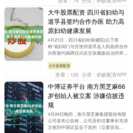
查看：
74
分类：
蚂蚁配资APP
大牛股票配资 四川省妇幼与
道孚县签约合作办医 助力高
原妇幼健康发展
4月21日，四川省妇幼保健院(以下简
称“省妇幼”)与甘孜州道孚县人民政府合作
办医签约揭牌仪式在甘孜藏族自治州举
行。 揭牌仪式。四川省妇幼保健院供图
仪式现场，四....
大牛股票配资
查看：
129
分类：
蚂蚁配资APP
中博证券平台 南方黑芝麻66
岁创始人被立案 涉嫌信披违
规
4月24日晚间，南方黑芝麻集团股份有限
公司发布公告称，公司及时任董事长韦清
文收到中国证监会下发的《立案告知