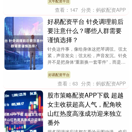
小初衔接这道关....
天牛配资平台
查看：
147
分类：
蚂蚁配资APP
好易配资平台 针灸调理前后
要注意什么？哪些人群需要
谨慎选择？
针灸这件事，像给身体这把琴调弦。弦太
紧，声音发尖；弦太松，声音发沉。针灸
并不是把身体“重新换一套零件”，而是通
过特定部位的刺激，让原本紧绷、堵滞、
失衡的状态慢慢....
好易配资平台
查看：
63
分类：
蚂蚁配资APP
股市策略配资APP下载 超越
女主收获超高人气，配角映
山红热度高涨成功迎来独立
番外
很多国漫迷应该都在看沧元图动漫，也应