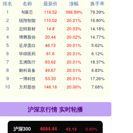
排名
名称
最新价
涨幅
换手率
1
N展芯
116.52
396.89%
79.39%
2
锐翔智能
110.02
20.21%
16.80%
3
志特新材
14.8
20.03%
14.18%
4
博腾股份
20.44
20.02%
14.77%
5
近岸蛋白
46.72
20.01%
5.62%
6
毕得医药
61.6
20.01%
6.12%
7
五洲医疗
83.62
20.01%
18.37%
8
耐科装备
49.67
20.01%
6.83%
9
一博科技
53.33
20.01%
17.26%
10
方邦股份
146.16
20.00%
7.68%
沪深京行情 实时轮播
北证50
1134.24
.93%
11.37
1.01%