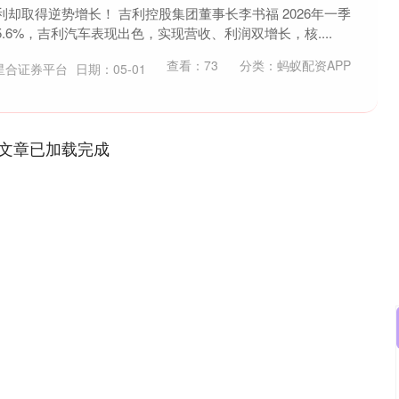
却取得逆势增长！ 吉利控股集团董事长李书福 2026年一季
.6%，吉利汽车表现出色，实现营收、利润双增长，核....
查看：
73
分类：
蚂蚁配资APP
星合证券平台
日期：05-01
文章已加载完成
沪深300
4694.44
00.89
1.42%
43.13
0