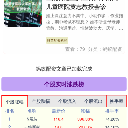
儿童医院黄志教授会诊
娃上课注意力不集中、小动作多，作业拖
拉，期中考试不理想？ 娃不听父母老师
管教、沟通困难、情绪波动大、厌学、不
上学？ 立冬降温感冒后频繁眨眼、吸鼻
子、清嗓子，无法....
股票配资机构
查看：
79
分类：
蚂蚁配资
蚂蚁配资文章已加载完成
个股实时涨跌榜
个股跌幅
个股流入
个股流出
换手率
个股涨幅
排名
名称
最新价
涨幅
换手率
1
N展芯
116.4
396.38%
74.20%
2
志特新材
14.8
20.03%
14.10%