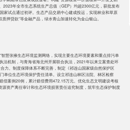
、2023年全市生态系统生产总值（GEP）均超2300亿元，获批发布
测国家试点通过初评。生态产品交易中心建成投运，实现林业和草原
收益权质押贷款”等金融产品，绿水青山加速转化为金山银山。
台”智慧张掖生态环境监测网络，实现主要生态环境要素和重点排污单
执法机制，与青海省海北州开展联合执法，2021年以来立案查处环
护强大合力。制度保障体系不断完善，制定《祁连山国家级自然保护区
部门单位生态环境保护责任清单。设立祁连山林区法院、林区检察
偿案例20例，累计赔偿费用472.15万元。优化生态文明建设考核
然资源资产离任审计和生态环境损害责任追究制度，筑牢生态保护制度