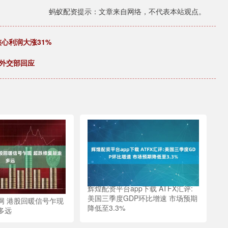
蚂蚁配资提示：文章来自网络，不代表本站观点。
核心利润大涨31%
外交部回应
辉煌配资平台app下载 ATFX汇评:
美国三季度GDP环比增速 市场预期
网 港股回暖信号乍现
降低至3.3%
多远