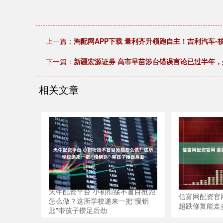
上一篇：
淘配网APP下载 量利齐升领跑自主！吉利汽车-
下一篇：
新疆宏源证券 高市早苗涉台错误言论已过半年，
相关文章
天牛配资平台 小初衔接不盲目抢跑
信富网配资官
怎么做？这所学校递来一把“慢钥
超跌修复能走
匙”带孩子攒足后劲