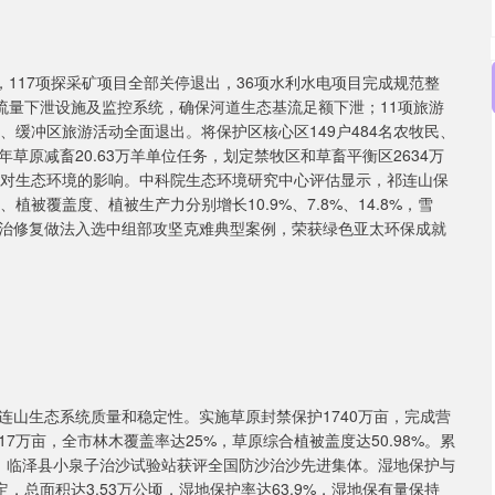
，117项探采矿项目全部关停退出，36项水利水电项目完成规范整
流量下泄设施及监控系统，确保河道生态基流足额下泄；11项旅游
、缓冲区旅游活动全面退出。将保护区核心区149户484名农牧民、
年草原减畜20.63万羊单位任务，划定禁牧区和草畜平衡区2634万
动对生态环境的影响。中科院生态环境研究中心评估显示，祁连山保
、植被覆盖度、植被生产力分别增长10.9%、7.8%、14.8%，雪
治修复做法入选中组部攻坚克难典型案例，荣获绿色亚太环保成就
连山生态系统质量和稳定性。实施草原封禁保护1740万亩，完成营
.17万亩，全市林木覆盖率达25%，草原综合植被盖度达50.98%。累
势。临泽县小泉子治沙试验站获评全国防沙治沙先进集体。湿地保护与
，总面积达3.53万公顷，湿地保护率达63.9%，湿地保有量保持