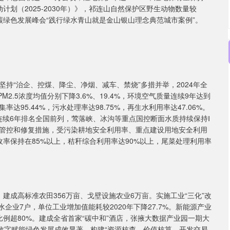
计划（2025-2030年）》，祁连山自然保护区野生动物数量较
污降碳绿色发展峰会“践行绿水青山就是金山银山理念典范城市案例”。
持“治企、控煤、降尘、净烟、减车、禁烧”多措并举，2024年全
、PM2.5浓度均值分别下降3.6%、19.4%，环境空气质量连续9年达到
95.44%，污水处理率达98.75%，再生水利用率达47.06%。
连续6年排名全国前列，莺落峡、冰沟等重点国控断面水质持续保持Ⅰ
管控和修复措施，受污染耕地安全利用率、重点建设用地安全利用
收率保持在85%以上，秸秆综合利用率达90%以上，尾菜处理利用率
建成高标准农田356万亩、戈壁设施农业6万亩。实施工业“三化”改
企业7户，单位工业增加值能耗较2020年下降27.7%。新能源产业
比例超80%。建成全省首家“碳中和”酒店，张掖大数据产业园一期大
，数字赋能绿色发展成效显著。构建“资源核查—价值核算—开发交易