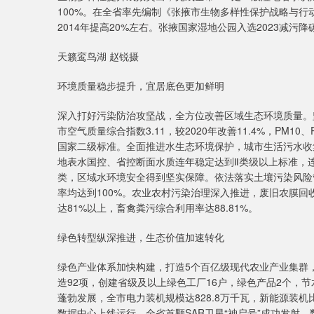
100%。在全省率先编制《张掖市生物多样性保护战略与行动
2014年提高20%左右。张掖国家湿地公园入选2023减
天籁鸾鸟湖 赵锐摄
环境质量稳步提升，宜居底色更加鲜明
深入打好污染防治攻坚战，全方位改善区域生态环境质量。坚
市空气质量综合指数3.11，较2020年改善11.4%，PM10
国家二级标准。全面推进水生态环境保护，城市生活污水收集率达
地表水国控、省控断面水质连年稳定达到Ⅱ类级以上标准，
类，区域水环境安全得到坚实保障。依法落实土壤污染风险
率均达到100%。农业农村污染治理深入推进，废旧农膜回
达81%以上，畜禽粪污综合利用率达88.81%。
绿色转型纵深推进，生态价值加速转化
绿色产业体系加快构建，打造5个百亿级现代农业产业集群，
造92项，创建省级及以上绿色工厂16户，绿色产品2个，节水
蓬勃发展，全市电力装机规模达828.8万千瓦，新能源装机
数据中心上线运行，全省首颗SAR卫星“神启号”成功发射