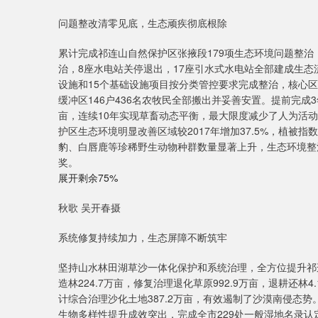
问题整改清零见底，生态顽疾彻底根除
累计完成祁连山自然保护区张掖段179项生态环境问题整治
治，8座水电站关停退出，17座引水式水电站全部建成生态
设施和15个基础设施项目按分类管控要求完成整治，核心区
缓冲区146户436名农牧民全部搬出并妥善安置。提前完成3
亩，连续10年实现草畜动态平衡，最大限度减少了人为活
护区生态环境明显改善区域较2017年增加37.5%，植被指数
豹、白唇鹿等珍稀野生动物种群数量显著上升，生态环境整
奖。
展开剩余75%
秋歌 吴开春摄
系统修复持续加力，生态屏障不断筑牢
坚持山水林田湖草沙一体化保护和系统治理，全方位提升祁
造林224.7万亩，修复治理退化草原992.9万亩，退耕还林4
计综合治理沙化土地387.2万亩，有效遏制了沙漠南侵态
生物多样性提升成效突出，完成全市229处一般湿地名录认定