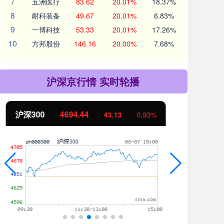
7
五洲医疗
83.62
20.01%
18.37%
8
耐科装备
49.67
20.01%
6.83%
9
一博科技
53.33
20.01%
17.26%
10
方邦股份
146.16
20.00%
7.68%
沪深京行情 实时轮播
北证50
1134.24
创
11.37
1.01%