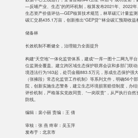
—反哺产业、生态”的闭环机制，核算发布2021年、2022年
生态资产价值评估—GEP核算技术规范，林草碳汇计量监
碳汇交易435.1万亩，创新推出“GEP贷”“林业碳汇预期
储备林
长效机制不断健全，治理能力全面提升
构建“天空地”一体化监管体系，建成“一库一图十二网九平
位监测全覆盖。建立跨区域生态保护联席会议和多部门联动
境违法行为163起，处罚金额883.5万元，形成生态保
（张掖段）常态化监管工作机制》等系列文件，明确56个
院，创新实施生态警务，建立生态环境损害赔偿制度，办结赔
评价机制，严格落实党政同责、“一岗双责”，从严执行自
防线。
编辑：裴小丽 责编：王 倩
审核：张 燕 终审：吴玉萍
发布于：北京市