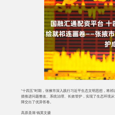
深证成指
14311.01
9.68
1.02%
200.89
1
“十四五”时期，张掖市深入践行习近平生态文明思想，将
措推进问题整改、系统治理、长效管护，实现了生态环境从“
障交出了优异答卷。
高原圣湖 钱英文摄