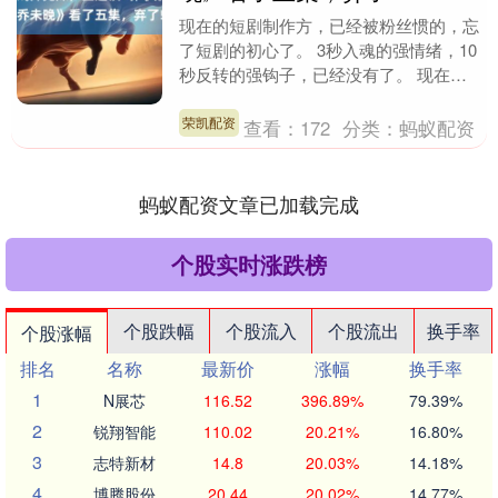
现在的短剧制作方，已经被粉丝惯的，忘
了短剧的初心了。 3秒入魂的强情绪，10
秒反转的强钩子，已经没有了。 现在的
短剧，流行慢热吗？ 王道铁、郭宇欣，
首搭短剧《沉....
荣凯配资
查看：
172
分类：
蚂蚁配资
蚂蚁配资文章已加载完成
个股实时涨跌榜
个股跌幅
个股流入
个股流出
换手率
个股涨幅
排名
名称
最新价
涨幅
换手率
1
N展芯
116.52
396.89%
79.39%
2
锐翔智能
110.02
20.21%
16.80%
3
志特新材
14.8
20.03%
14.18%
4
博腾股份
20.44
20.02%
14.77%