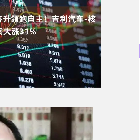
沪深300
4694.44
.42%
43.13
0.93%