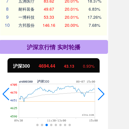
7
五洲医疗
83.62
20.01%
18.37%
8
耐科装备
49.67
20.01%
6.83%
9
一博科技
53.33
20.01%
17.26%
10
方邦股份
146.16
20.00%
7.68%
沪深京行情 实时轮播
北证50
1134.24
创
11.37
1.01%