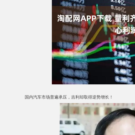
深证成指
14311.01
9.68
1.02%
200.89
1
国内汽车市场普遍承压，吉利却取得逆势增长！