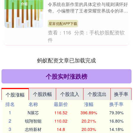
令系统在新作里的具体定价与规则满怀好
奇。小编整理了王者荣耀世界战令的详尽
资料，该系统延续系列传统且不乏新细
节，下面一同来看看....
星富优配APP下载
查看：
116
分类：
手机炒股配资软
件
蚂蚁配资文章已加载完成
个股实时涨跌榜
个股跌幅
个股流入
个股流出
换手率
个股涨幅
排名
名称
最新价
涨幅
换手率
1
N展芯
116.52
396.89%
79.39%
2
锐翔智能
110.02
20.21%
16.80%
3
志特新材
14.8
20.03%
14.18%