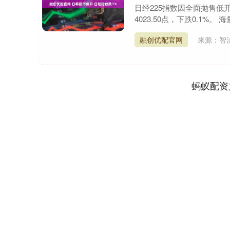
日经225指数因全面抛售低开1
4023.50点，下跌0.1%。
融创优配官网
来源：智
蚂蚁配资
深证成指
14311.01
9.68
1.02%
200.89
1