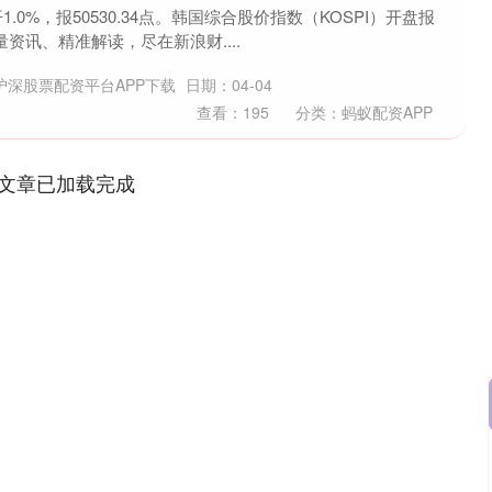
.0%，报50530.34点。韩国综合股价指数（KOSPI）开盘报
 海量资讯、精准解读，尽在新浪财....
沪深股票配资平台APP下载
日期：04-04
查看：
195
分类：
蚂蚁配资APP
文章已加载完成
沪深300
4694.44
.42%
43.13
0.93%