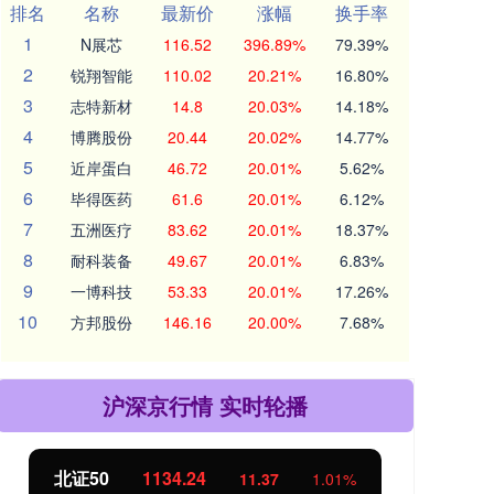
排名
名称
最新价
涨幅
换手率
1
N展芯
116.52
396.89%
79.39%
2
锐翔智能
110.02
20.21%
16.80%
3
志特新材
14.8
20.03%
14.18%
4
博腾股份
20.44
20.02%
14.77%
5
近岸蛋白
46.72
20.01%
5.62%
6
毕得医药
61.6
20.01%
6.12%
7
五洲医疗
83.62
20.01%
18.37%
8
耐科装备
49.67
20.01%
6.83%
9
一博科技
53.33
20.01%
17.26%
10
方邦股份
146.16
20.00%
7.68%
沪深京行情 实时轮播
北证50
1134.24
创
11.37
1.01%