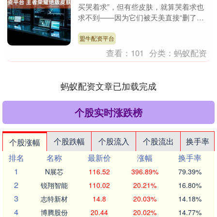
买哭着求”，但有些皮肤，就算哭着求也
求不到——因为它们被天美直接“删了皮
肤格子”，彻底绝版！今天就来盘点这3款
让百万玩家捶胸....
盟牛配资平台
查看：
101
分类：
蚂蚁配资
蚂蚁配资文章已加载完成
个股实时涨跌榜
个股跌幅
个股流入
个股流出
换手率
个股涨幅
排名
名称
最新价
涨幅
换手率
1
N展芯
116.52
396.89%
79.39%
2
锐翔智能
110.02
20.21%
16.80%
3
志特新材
14.8
20.03%
14.18%
4
博腾股份
20.44
20.02%
14.77%