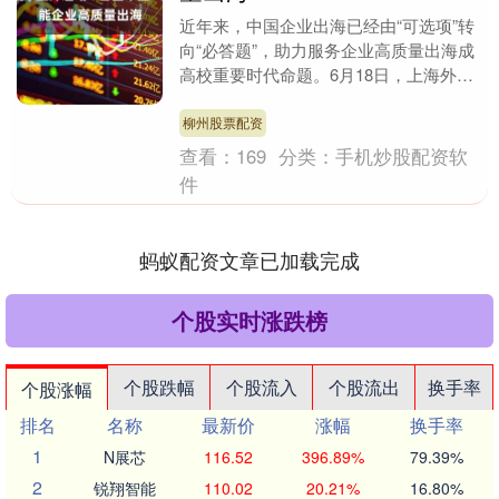
近年来，中国企业出海已经由“可选项”转
向“必答题”，助力服务企业高质量出海成
高校重要时代命题。6月18日，上海外国
语大学“百团千企”企业出海大调研计划正
式启动。....
柳州股票配资
查看：
169
分类：
手机炒股配资软
件
蚂蚁配资文章已加载完成
个股实时涨跌榜
个股跌幅
个股流入
个股流出
换手率
个股涨幅
排名
名称
最新价
涨幅
换手率
1
N展芯
116.52
396.89%
79.39%
2
锐翔智能
110.02
20.21%
16.80%