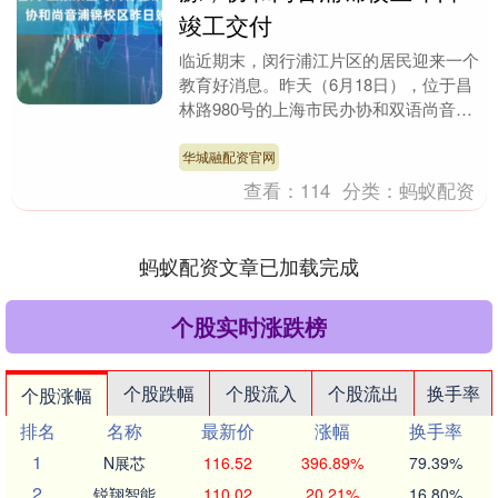
竣工交付
临近期末，闵行浦江片区的居民迎来一个
教育好消息。昨天（6月18日），位于昌
林路980号的上海市民办协和双语尚音学
校浦锦校区新建工程正式竣工交付。在交
付现场，闵行....
华城融配资官网
查看：
114
分类：
蚂蚁配资
蚂蚁配资文章已加载完成
个股实时涨跌榜
个股跌幅
个股流入
个股流出
换手率
个股涨幅
排名
名称
最新价
涨幅
换手率
1
N展芯
116.52
396.89%
79.39%
2
锐翔智能
110.02
20.21%
16.80%