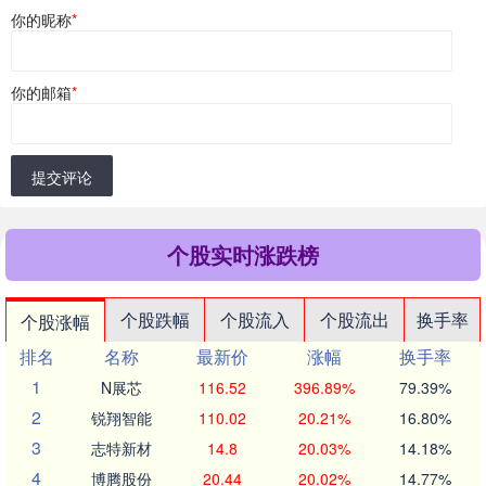
你的昵称
*
你的邮箱
*
提交评论
个股实时涨跌榜
个股跌幅
个股流入
个股流出
换手率
个股涨幅
排名
名称
最新价
涨幅
换手率
1
N展芯
116.52
396.89%
79.39%
2
锐翔智能
110.02
20.21%
16.80%
3
志特新材
14.8
20.03%
14.18%
4
博腾股份
20.44
20.02%
14.77%