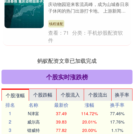
庆动物园迎来客流高峰，成为山城春日亲
子休闲的热门出游打卡地。 上游新闻签
约摄影师 黄卓 摄影报道 投稿邮箱：
syxw@vi....
钱程速配
查看：
71
分类：
手机炒股配资软
件
蚂蚁配资文章已加载完成
个股实时涨跌榜
个股跌幅
个股流入
个股流出
换手率
个股涨幅
排名
名称
最新价
涨幅
换手率
1
N津富
37.49
114.72%
77.46%
2
威尔高
39.83
20.01%
17.76%
3
锴威特
77.82
20.00%
1.17%