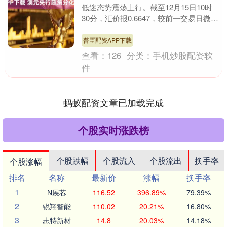
低迷态势震荡上行。截至12月15日10时
30分，汇价报0.6647，较前一交易日微涨
0.0007，日内最高0.6655、....
普臣配资APP下载
查看：
126
分类：
手机炒股配资软
件
蚂蚁配资文章已加载完成
个股实时涨跌榜
个股跌幅
个股流入
个股流出
换手率
个股涨幅
排名
名称
最新价
涨幅
换手率
1
N展芯
116.52
396.89%
79.39%
2
锐翔智能
110.02
20.21%
16.80%
3
志特新材
14.8
20.03%
14.18%