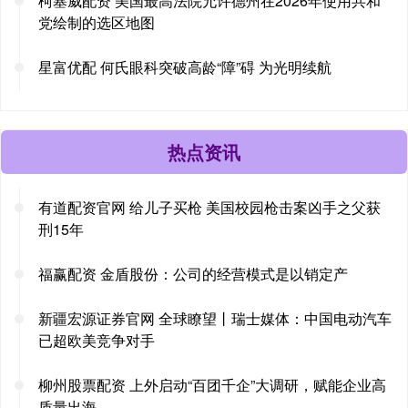
柯塞威配资 美国最高法院允许德州在2026年使用共和
党绘制的选区地图
星富优配 何氏眼科突破高龄“障”碍 为光明续航
热点资讯
有道配资官网 给儿子买枪 美国校园枪击案凶手之父获
刑15年
福赢配资 金盾股份：公司的经营模式是以销定产
新疆宏源证券官网 全球瞭望丨瑞士媒体：中国电动汽车
已超欧美竞争对手
柳州股票配资 上外启动“百团千企”大调研，赋能企业高
质量出海