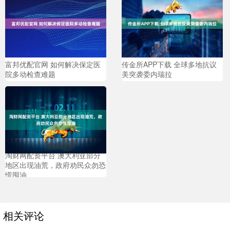
富邦优配官网 如何解决保定医
传金所APP下载 全球多地抗议
院多动检查难题
美突袭委内瑞拉
淘财网配资平台 澳大利亚部分
地区出现油荒，政府劝民众勿恐
慌囤油
相关评论