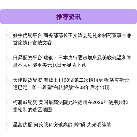
推荐资讯
好牛优配平台 商务部部长王文涛会见礼来制药董事长兼
首席执行官戴文睿
日昇配资平台 瑞银：日本央行逐步加息及美联储温和降
息不太可能令美元兑日元显著下跌
天津期货配资 海贼王1163话第二次情报更新|洛克斯命
运已定，唯一希望“白转解放”在38年后才出现
柯塞威配资 美国最高法院允许德州在2026年使用共和
党绘制的选区地图
星富优配 何氏眼科突破高龄“障”碍 为光明续航