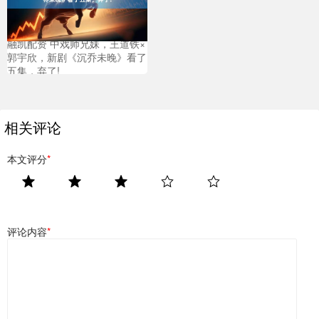
融凯配资 中戏师兄妹，王道铁×
郭宇欣，新剧《沉乔未晚》看了
五集，弃了!
相关评论
本文评分
*
评论内容
*