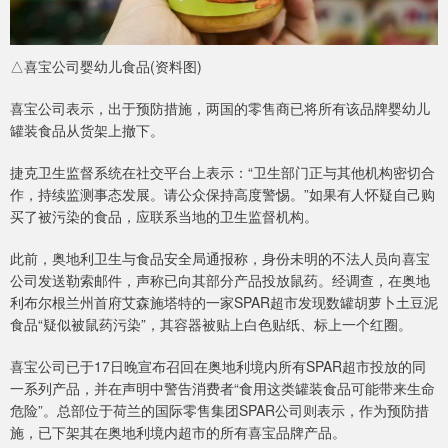
△喜宝公司婴幼儿食品(资料图)
喜宝公司表示，出于预防措施，两国的零售商已将所有该品牌婴幼儿
罐装食品从货架上撤下。
捷克卫生监督系统在社交平台上表示：“卫生部门正与其他机构密切合
作，持续监测事态发展。请公众保持高度警惕。”如果有人怀疑自己购
买了被污染的食品，应联系当地的卫生监督机构。
此前，奥地利卫生与食品安全局通报称，身份未明的不法人员向喜宝
公司发送勒索邮件，声称已向其部分产品投放鼠药。经调查，在奥地
利布尔根兰州首府艾森施塔特的一家SPAR超市发现数罐胡萝卜土豆泥
食品“疑似被鼠药污染”，其容器被贴上白色贴纸、标上一个红圈。
喜宝公司已于17日晚宣布召回在奥地利境内所有SPAR超市投放的同
一系列产品，并在声明中警告消费者“食用这类罐装食品可能带来生命
危险”。总部位于荷兰的国际零售集团SPAR公司则表示，作为预防措
施，已下架其在奥地利境内超市的所有喜宝品牌产品。