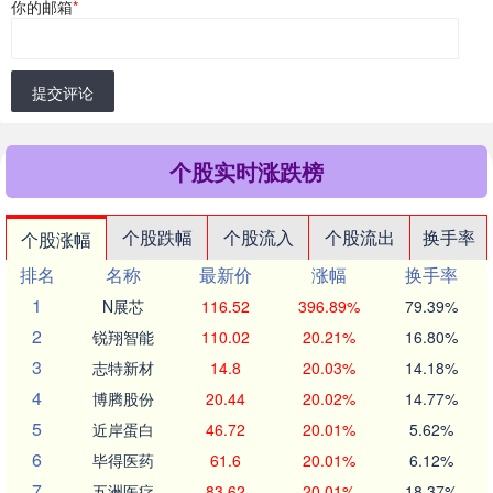
你的邮箱
*
提交评论
个股实时涨跌榜
个股跌幅
个股流入
个股流出
换手率
个股涨幅
排名
名称
最新价
涨幅
换手率
1
N展芯
116.52
396.89%
79.39%
2
锐翔智能
110.02
20.21%
16.80%
3
志特新材
14.8
20.03%
14.18%
4
博腾股份
20.44
20.02%
14.77%
5
近岸蛋白
46.72
20.01%
5.62%
6
毕得医药
61.6
20.01%
6.12%
7
五洲医疗
83.62
20.01%
18.37%