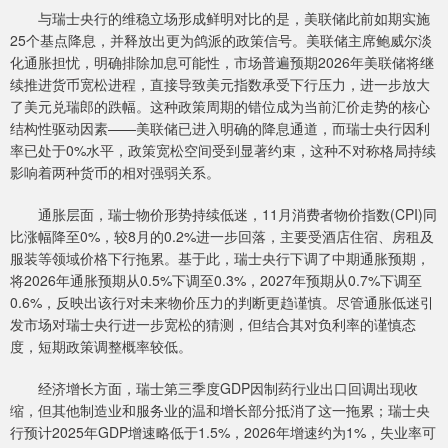
与瑞士央行的维稳立场形成鲜明对比的是，美联储此前如期实施
25个基点降息，并释放出更为鸽派的政策信号。美联储主席鲍威尔淡
化通胀担忧，明确排除加息可能性，市场普遍预期2026年美联储将继
续推进货币宽松进程，直接导致美元指数承受下行压力，进一步放大
了美元兑瑞郎的跌幅。这种政策周期的错位成为当前汇价走势的核心
结构性驱动因素——美联储已进入明确的降息通道，而瑞士央行因利
率已处于0%水平，政策宽松空间受到显著约束，这种不对称格局持续
影响着两种货币的相对强弱关系。
通胀层面，瑞士物价形势持续低迷，11月消费者物价指数(CPI)同
比涨幅降至0%，较8月的0.2%进一步回落，主要受酒店住宿、房租及
服装等领域价格下行拖累。基于此，瑞士央行下调了中期通胀预期，
将2026年通胀预期从0.5%下调至0.3%，2027年预期从0.7%下调至
0.6%，反映出该行对未来物价压力的判断更趋谨慎。尽管通胀低迷引
发市场对瑞士央行进一步宽松的猜测，但结合其对负利率的谨慎态
度，短期政策调整概率较低。
经济增长方面，瑞士第三季度GDP因制药行业出口回调出现收
缩，但其他制造业和服务业的温和增长部分抵消了这一拖累；瑞士央
行预计2025年GDP增速略低于1.5%，2026年增速约为1%，失业率可