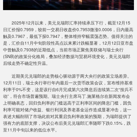
2025年12月以来，美元兑瑞郎汇率持续承压下行，截至12月15
日汇价报0.7959，较前一交易日收盘价0.7953微涨0.0006，日内最高
触及0.7967，最低下探0.7947，整体维持窄幅震荡态势。值得关注的
是，汇价自11月中旬阶段性高点以来累计跌幅显著，12月12日亚市盘
中曾触及0.7938的近期低点，当前市场正聚焦美联储与瑞士央行
(SNB)的政策分化格局，叠加经济数据与贸易环境变化，美元兑瑞郎
后续走势不确定性升温。
近期美元兑瑞郎的走势核心驱动源于两大央行的政策立场差异。
12月11日，瑞士央行举行年内最后一次货币政策会议，宣布维持基准
利率于0%不变，这是该行自6月完成第六次降息后连续第二次“按兵不
动”，符合市场普遍预期。瑞士央行主席马丁.施莱格尔在新闻发布会
上明确表态，回归负利率的门槛远高于正利率区间的降息门槛，因负
利率可能对储户收益、银行利润及养老基金运作造成显著冲击，这一
表述大幅削弱了市场此前对其重启负利率政策的预期，为瑞郎提供了
强有力的底部支撑，决议公布后美元兑瑞郎汇率随即下跌0.15%，跌
至11月中旬以来的低位水平。