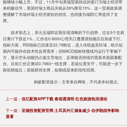
能继续小幅上升。不过，11月中旬美瑞贸易协议的签订为瑞士经济带
来积极信号，美国对瑞士商品关税从39%降至15%，这一贸易政策调
整缓解了市场对瑞士经济疲软的担忧，也间接为瑞郎汇率提供了支
撑。
技术形态上，美元兑瑞郎近期呈现清晰的下行趋势，过去3个交易
日累计下跌近1%，汇价在0.8000心理关口遭遇强劲抛压后加速下行。
指标方面，RSI指标已回落至22.79附近，进入传统超卖区域，暗示短
期内可能存在技术性反弹需求；但MACD指标快慢线均运行于零轴下
方，显示空头动能仍占据主导地位，反弹能否持续仍需基本面因素配
合。目前汇价正测试0.7960一线支撑，若该位置失守，可能进一步下
探前期低位；若能获得支撑，短期或迎来阶段性回调。
蚂蚁配资提示：文章来自网络，不代表本站观点。
上一篇：
佰亿配资APP下载 春假遇清明 红色旅游热浪涌动
下一篇：
至德投资配资官网 土耳其外汇储备减少 自伊朗战争影响
显著