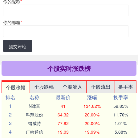
你的昵称
*
你的邮箱
*
提交评论
个股实时涨跌榜
个股跌幅
个股流入
个股流出
换手率
个股涨幅
排名
名称
最新价
涨幅
换手率
1
N津富
41
134.82%
59.85%
2
科翔股份
64.32
20.00%
11.70%
3
锴威特
77.82
20.00%
1.01%
4
广哈通信
19.03
19.99%
5.68%