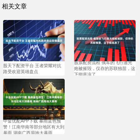
相关文章
股票配资流程 俄军的飞行激光
股天下配资平台 王者荣耀对抗
炮被摧毁，仅存的苏联独苗，这
路受欢迎英雄盘点
下彻底凉了
中金优配APP下载 暴雨蓝色预
警！江南华南等部分地区有大到
暴雨 湖南广西局地大暴雨